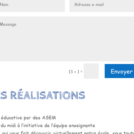
Envoyer
=
13 + 1
S RÉALISATIONS
e éducative par des ASEM
u midi à l’initiative de l’équipe enseignante
 qui vous fait découvrir virtuellement notre école…sous tout