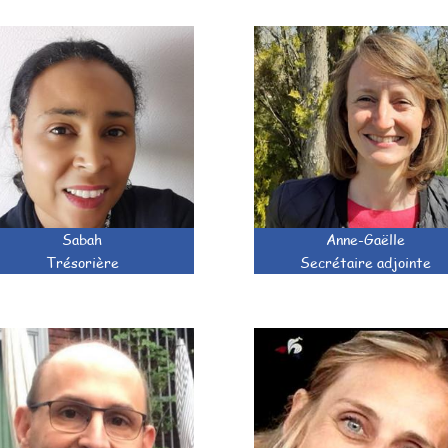
Sabah
Anne-Gaëlle
Trésorière
Secrétaire adjointe